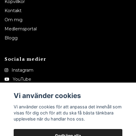
Köpvillkor
Kontakt
Om mig
Medlemsportal
Blogg
Sociala medier
Instagram
YouTube
Pinterest
Vi använder cookies
Tiktok
Vi använder cookies för att anpassa det innehåll som
visas för dig och för att du ska få bästa tänkbara
upplevelse när du handlar hos oss.
Godkänn alla