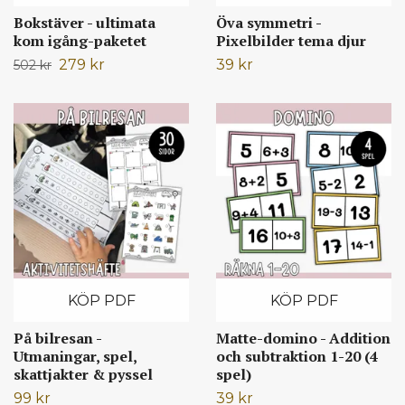
Bokstäver - ultimata
Öva symmetri -
kom igång-paketet
Pixelbilder tema djur
279 kr
39 kr
502 kr
KÖP PDF
KÖP PDF
På bilresan -
Matte-domino - Addition
Utmaningar, spel,
och subtraktion 1-20 (4
skattjakter & pyssel
spel)
99 kr
39 kr