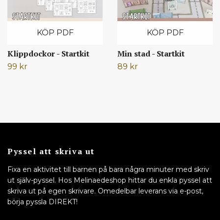
KÖP PDF
KÖP PDF
Klippdockor - Startkit
Min stad - Startkit
99 kr
89 kr
Pyssel att skriva ut
Fixa en aktivitet till barnen på bara några minuter med skriv
ut själv-pyssel. Hos Melinaedeshop hittar du enkla pyssel att
skriva ut på egen skrivare. Omedelbar leverans via e-post,
börja pyssla DIREKT!