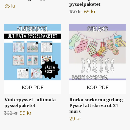
pysselpaketet
35 kr
69 kr
180 kr
KÖP PDF
KÖP PDF
Vinterpyssel - ultimata
Rocka sockorna girlang -
pysselpaketet
Pyssel att skriva ut 21
mars
99 kr
308 kr
29 kr