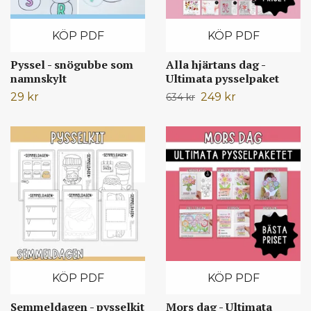
KÖP PDF
KÖP PDF
Pyssel - snögubbe som
Alla hjärtans dag -
namnskylt
Ultimata pysselpaket
29 kr
249 kr
634 kr
KÖP PDF
KÖP PDF
Semmeldagen - pysselkit
Mors dag - Ultimata