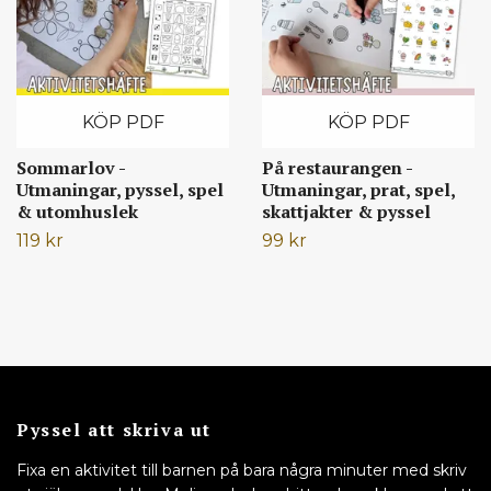
KÖP PDF
KÖP PDF
Sommarlov -
På restaurangen -
Utmaningar, pyssel, spel
Utmaningar, prat, spel,
& utomhuslek
skattjakter & pyssel
119 kr
99 kr
Pyssel att skriva ut
Fixa en aktivitet till barnen på bara några minuter med skriv