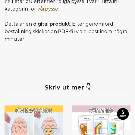
👉 Letar du efter fler roliga pyssel i vår? Titta in i
kategorin för
vårpyssel
Detta är en
digital produkt
. Efter genomförd
beställning skickas en
PDF-fil
via e-post inom några
minuter.