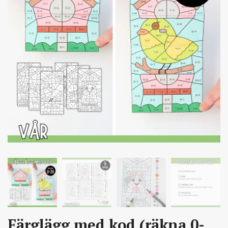
Färglägg med kod (räkna 0-