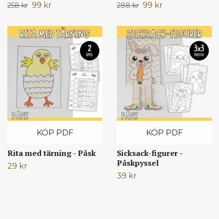
99 kr
99 kr
258 kr
288 kr
KÖP PDF
KÖP PDF
Rita med tärning - Påsk
Sicksack-figurer -
Påskpyssel
29 kr
39 kr