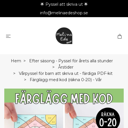
🌟 Pyssel att skriva ut 🌟
info@melinaedeshop.se
Hem
Efter säsong - Pyssel för årets alla stunder
Årstider
Vårpyssel för barn att skriva ut - färdiga PDF-kit
Färglägg med kod (räkna 0-20) - Vår