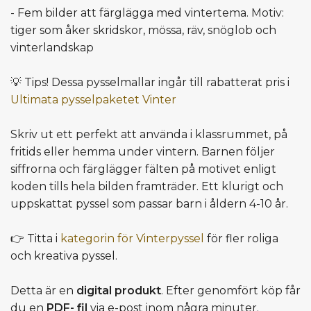
- Fem bilder att färglägga med vintertema. Motiv:
tiger som åker skridskor, mössa, räv, snöglob och
vinterlandskap
💡 Tips! Dessa pysselmallar ingår till rabatterat pris i
Ultimata pysselpaketet Vinter
Skriv ut ett perfekt att använda i klassrummet, på
fritids eller hemma under vintern. Barnen följer
siffrorna och färglägger fälten på motivet enligt
koden tills hela bilden framträder. Ett klurigt och
uppskattat pyssel som passar barn i åldern 4-10 år.
👉 Titta i
kategorin för Vinterpyssel
för fler roliga
och kreativa pyssel.
Detta är en
digital produkt
. Efter genomfört köp får
du en
PDF- fil
via e-post inom några minuter.