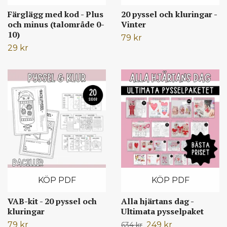
Färglägg med kod - Plus
20 pyssel och kluringar -
och minus (talområde 0-
Vinter
10)
79 kr
29 kr
KÖP PDF
KÖP PDF
VAB-kit - 20 pyssel och
Alla hjärtans dag -
kluringar
Ultimata pysselpaket
79 kr
249 kr
634 kr