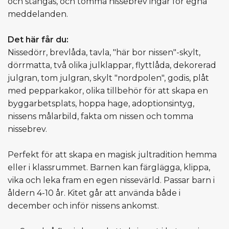
och stängas, och tomma nissebrev ingår för egna
meddelanden.
Det här får du:
Nissedörr, brevlåda, tavla, "här bor nissen"-skylt,
dörrmatta, två olika julklappar, flyttlåda, dekorerad
julgran, tom julgran, skylt "nordpolen", godis, plåt
med pepparkakor, olika tillbehör för att skapa en
byggarbetsplats, hoppa hage, adoptionsintyg,
nissens målarbild, fakta om nissen och tomma
nissebrev.
Perfekt för att skapa en magisk jultradition hemma
eller i klassrummet. Barnen kan färglägga, klippa,
vika och leka fram en egen nissevärld. Passar barn i
åldern 4-10 år. Kitet går att använda både i
december och inför nissens ankomst.