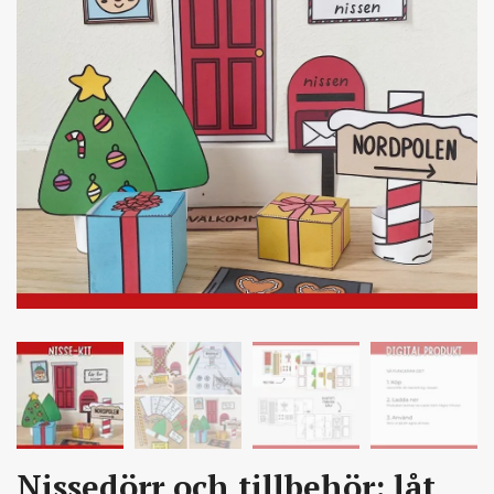
Nissedörr och tillbehör: låt