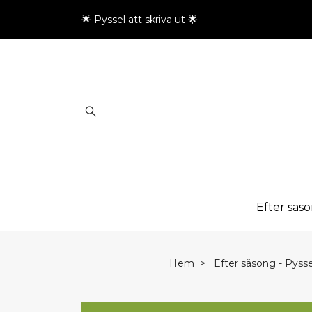
🌟 Pyssel att skriva ut 🌟
Efter säs
Hem
Efter säsong - Pyssel