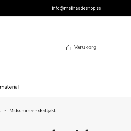
info@melinaedeshop.se
Varukorg
smaterial
t
Midsommar - skattjakt