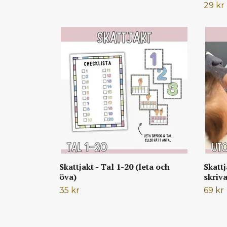
29 kr
Skattjakt - Tal 1-20 (leta och
Skattj
öva)
skriv
35 kr
69 kr