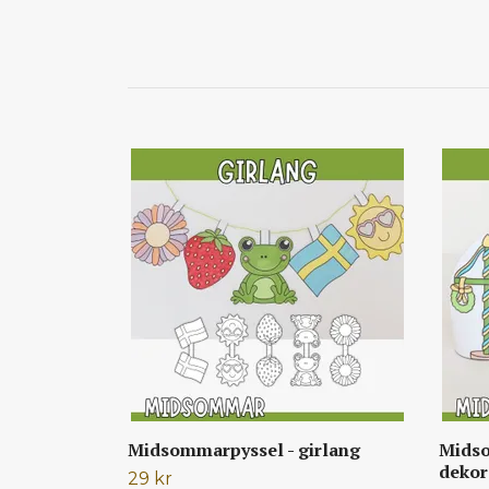
Midsommarpyssel - girlang
Midso
dekor
29 kr