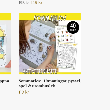
149 kr
198 kr
Öppna
Sommarlov - Utmaningar, pyssel,
spel & utomhuslek
119 kr