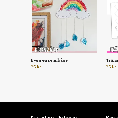
Bygg en regnbåge
Träna 
25 kr
25 kr
Pyssel att skriva ut
Kont