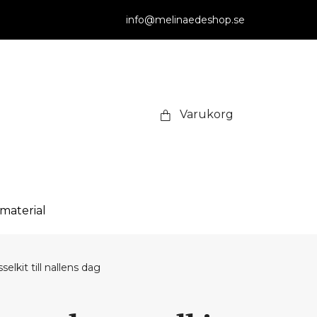
info@melinaedeshop.se
Varukorg
smaterial
selkit till nallens dag