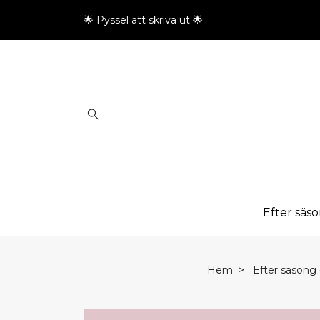
🌟 Pyssel att skriva ut 🌟
Efter säs
Hem
Efter säsong -