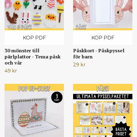
KÖP PDF
KÖP PDF
30 mönster till
Påskkort - Påskpyssel
pärlplattor - Tema påsk
för barn
och vår
29 kr
49 kr