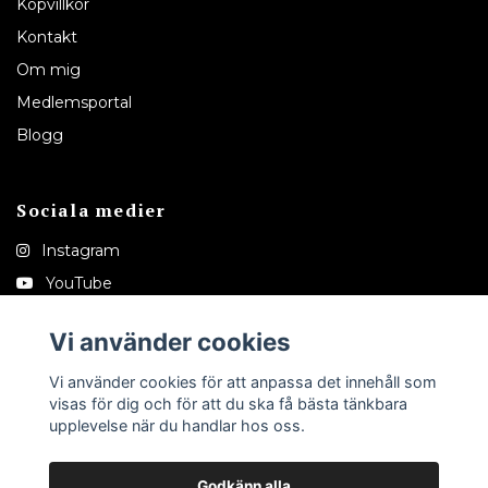
Köpvillkor
Kontakt
Om mig
Medlemsportal
Blogg
Sociala medier
Instagram
YouTube
Pinterest
Vi använder cookies
Tiktok
Vi använder cookies för att anpassa det innehåll som
visas för dig och för att du ska få bästa tänkbara
upplevelse när du handlar hos oss.
Godkänn alla