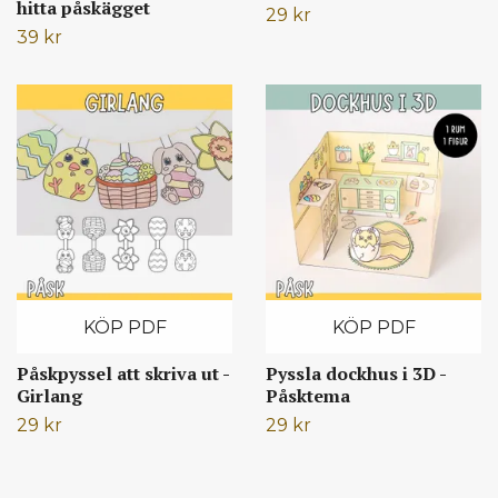
hitta påskägget
29 kr
39 kr
KÖP PDF
KÖP PDF
Påskpyssel att skriva ut -
Pyssla dockhus i 3D -
Girlang
Påsktema
29 kr
29 kr