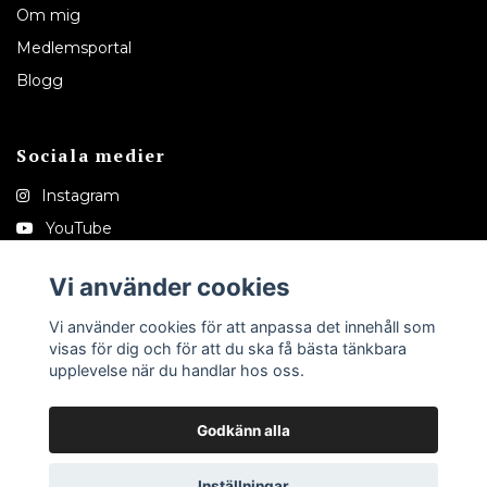
Om mig
Medlemsportal
Blogg
Sociala medier
Instagram
YouTube
Pinterest
Vi använder cookies
Tiktok
Vi använder cookies för att anpassa det innehåll som
visas för dig och för att du ska få bästa tänkbara
upplevelse när du handlar hos oss.
Godkänn alla
© 2026 Melinaedeshop
Inställningar