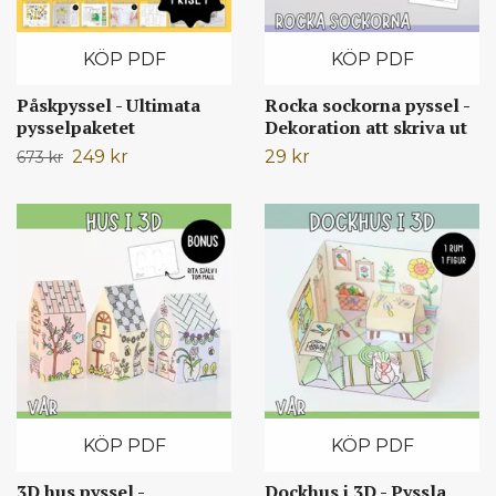
KÖP PDF
KÖP PDF
Påskpyssel - Ultimata
Rocka sockorna pyssel -
pysselpaketet
Dekoration att skriva ut
249 kr
29 kr
673 kr
KÖP PDF
KÖP PDF
3D hus pyssel -
Dockhus i 3D - Pyssla