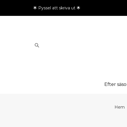
🌟 Pyssel att skriva ut 🌟
Efter säs
Hem