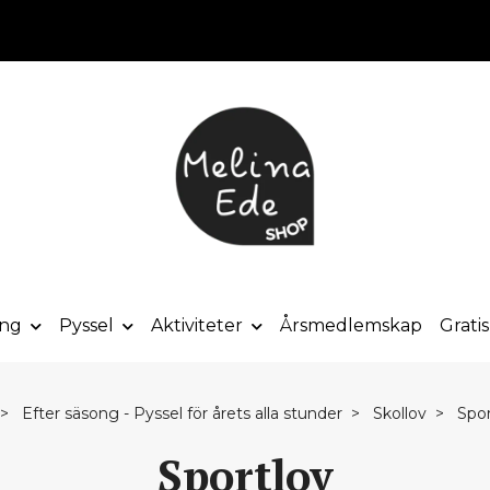
ong
Pyssel
Aktiviteter
Årsmedlemskap
Grati
Efter säsong - Pyssel för årets alla stunder
Skollov
Spor
Sportlov