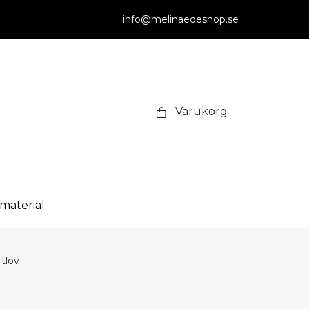
info@melinaedeshop.se
Varukorg
smaterial
tlov