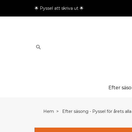
🌟 Pyssel att skriva ut 🌟
Efter säs
Hem
Efter säsong - Pyssel för årets all