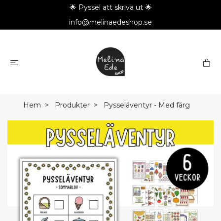
🌟 Pyssel att skriva ut 🌟
info@melinaedeshop.se
Hem
Produkter
Pysseläventyr - Med färg