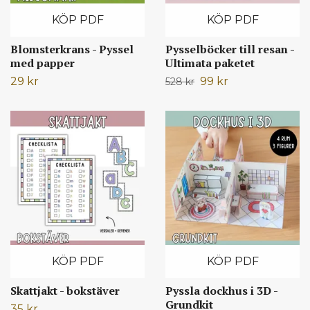
KÖP PDF
KÖP PDF
Blomsterkrans - Pyssel
Pysselböcker till resan -
med papper
Ultimata paketet
29 kr
99 kr
528 kr
KÖP PDF
KÖP PDF
Skattjakt - bokstäver
Pyssla dockhus i 3D -
Grundkit
35 kr