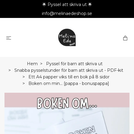
🌟 Pyssel att skriva ut 🌟
info@melinaedeshop.se
Hem
Pyssel för barn att skriva ut
Snabba pysselstunder för barn att skriva ut - PDF-kit
Ett A4 papper viks till en bok på 8 sidor
Boken om min... [pappa - bonuspappa]