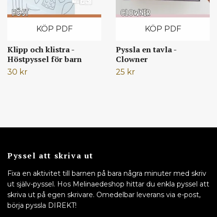
KÖP PDF
KÖP PDF
Klipp och klistra -
Pyssla en tavla -
Höstpyssel för barn
Clowner
30 kr
25 kr
Pyssel att skriva ut
Fixa en aktivitet till barnen på bara några minuter med skriv
ut själv-pyssel. Hos Melinaedeshop hittar du enkla pyssel att
skriva ut på egen skrivare. Omedelbar leverans via e-post,
börja pyssla DIREKT!