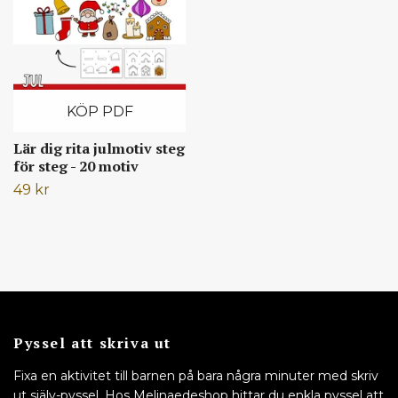
KÖP PDF
Lär dig rita julmotiv steg
för steg - 20 motiv
49 kr
Pyssel att skriva ut
Fixa en aktivitet till barnen på bara några minuter med skriv
ut själv-pyssel. Hos Melinaedeshop hittar du enkla pyssel att