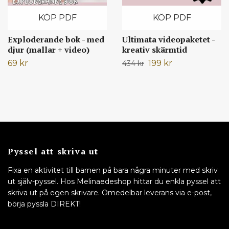
KÖP PDF
KÖP PDF
Exploderande bok - med
Ultimata videopaketet -
djur (mallar + video)
kreativ skärmtid
69 kr
199 kr
434 kr
Pyssel att skriva ut
Fixa en aktivitet till barnen på bara några minuter med skriv
ut själv-pyssel. Hos Melinaedeshop hittar du enkla pyssel att
skriva ut på egen skrivare. Omedelbar leverans via e-post,
börja pyssla DIREKT!