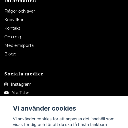
Information
Frågor och svar
Köpvillkor
Kontakt
Om mig
Medlemsportal
Blogg
Sociala medier
Instagram
YouTube
Pinterest
Vi använder cookies
Tiktok
Vi använder cookies för att anpassa det innehåll som
visas för dig och för att du ska få bästa tänkbara