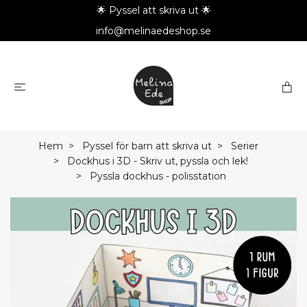
🌟 Pyssel att skriva ut 🌟
info@melinaedeshop.se
Hem
Pyssel för barn att skriva ut
Serier
Dockhus i 3D - Skriv ut, pyssla och lek!
Pyssla dockhus - polisstation