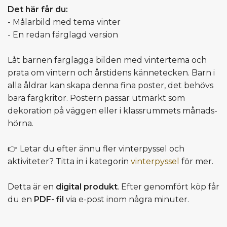
Det här får du:
- Målarbild med tema vinter
- En redan färglagd version
Låt barnen färglägga bilden med vinter­tema och
prata om vintern och årstidens kännetecken. Barn i
alla åldrar kan skapa denna fina poster, det behövs
bara färgkritor. Postern passar utmärkt som
dekoration på väggen eller i klassrummets månads­
hörna.
👉 Letar du efter ännu fler vinterpyssel och
aktiviteter? Titta in i kategorin
vinterpyssel
för mer.
Detta är en
digital produkt
. Efter genomfört köp får
du en
PDF- fil
via e-post inom några minuter.