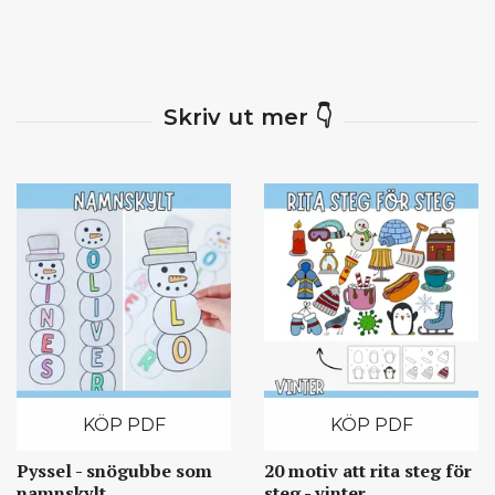
KÖP PDF
KÖP PDF
Pyssel - snögubbe som
20 motiv att rita steg för
namnskylt
steg - vinter