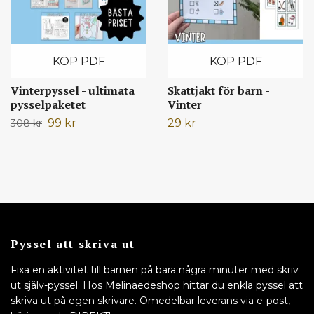
KÖP PDF
KÖP PDF
Vinterpyssel - ultimata
Skattjakt för barn -
pysselpaketet
Vinter
99 kr
29 kr
308 kr
Pyssel att skriva ut
Fixa en aktivitet till barnen på bara några minuter med skriv
ut själv-pyssel. Hos Melinaedeshop hittar du enkla pyssel att
skriva ut på egen skrivare. Omedelbar leverans via e-post,