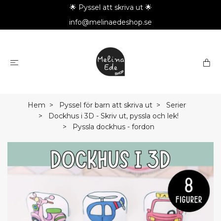
🌟 Pyssel att skriva ut 🌟
info@melinaedeshop.se
Hem
Pyssel för barn att skriva ut
Serier
Dockhus i 3D - Skriv ut, pyssla och lek!
Pyssla dockhus - fordon