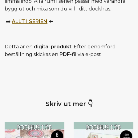
limma ihop. Alla rum i serien passar med varandra,
bygg ut och mixa som du vill i ditt dockhus.
➡️
ALLT I SERIEN
⬅️
Detta är en
digital produkt
. Efter genomförd
beställning skickas en
PDF-fil
via e-post