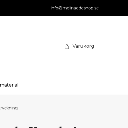
info@melinaedeshop.se
Varukorg
smaterial
tryckning