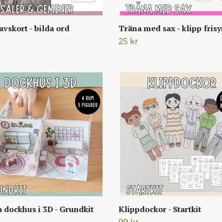
avskort - bilda ord
Träna med sax - klipp frisy
25 kr
a dockhus i 3D - Grundkit
Klippdockor - Startkit