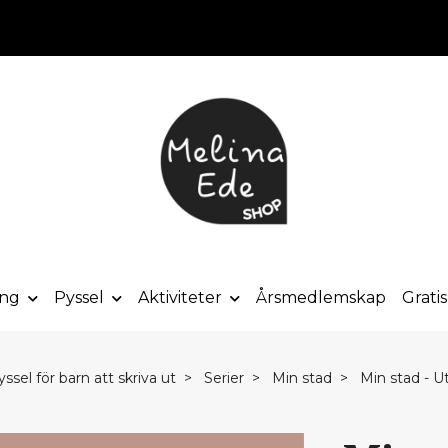
ong
Pyssel
Aktiviteter
Årsmedlemskap
Grati
ssel för barn att skriva ut
Serier
Min stad
Min stad - U