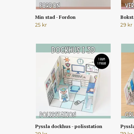
Min stad - Fordon
Bokst
25 kr
29 kr
Pyssla dockhus - polisstation
Pyssl