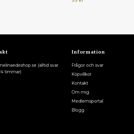
99 kr
akt
Information
melinaedeshop.se
(alltid svar
Frågor och svar
24 timmar)
Köpvillkor
Kontakt
Om mig
Medlemsportal
Blogg