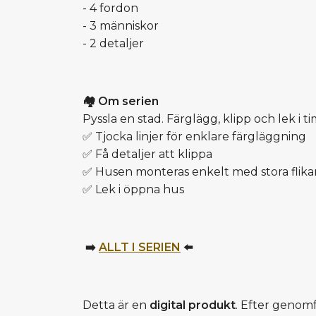
- 4 fordon
- 3 människor
- 2 detaljer
🏘️ Om serien
Pyssla en stad. Färglägg, klipp och lek i 
✅ Tjocka linjer för enklare färgläggning
✅ Få detaljer att klippa
✅ Husen monteras enkelt med stora flikar
✅ Lek i öppna hus
➡️
ALLT I SERIEN
⬅️
Detta är en
digital produkt
. Efter genom