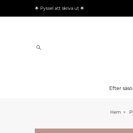
🌟 Pyssel att skriva ut 🌟
Efter säs
Hem
Py