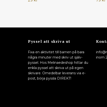
29 kr
79 kr
Pyssel att skriva ut
Kont
Fixa en aktivitet till barnen på bara
info@
några minuter med skriv ut själv-
inom 
pyssel. Hos Melinaedeshop hittar du
enkla pyssel att skriva ut på egen
skrivare. Omedelbar leverans via e-
post, börja pyssla DIREKT!